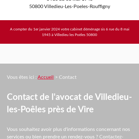
50800 Villedieu-Les-Poeles-Rouffigny
A compter du 1er janvier 2024 votre cabinet déménage sis 6 rue du 8 mai
1945 à Villedieu les Poëles 50800
Vous êtes ici :
Accueil
> Contact
Contact de l'avocat de Villedieu-
les-Poêles près de Vire
Vous souhaitez avoir plus d'informations concernant nos
services ou bien prendre un rendez-vous ?
Contactez-