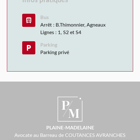
Bus
directions_bus
Arrêt : B.Thimonnier, Agneaux
Lignes : 1, S2 et S4
Parking
local_parking
Parking privé
PLAINE-MADELAINE
Avocate au Barreau de
COUTANCES AVRANCHES