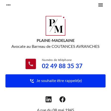
Panneau de gestion des cookies
more_horiz
menu
PLAINE-MADELAINE
Avocate au Barreau de
COUTANCES AVRANCHES
phone
02 49 88 35 37
phone_callback
Je souhaite être rappelé(e)
6 rue du 08 mai 1945