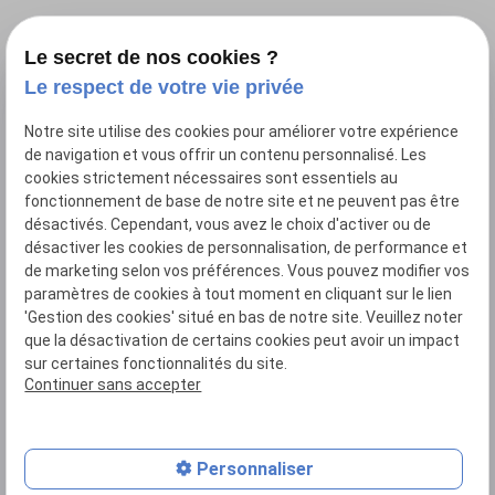
Le secret de nos cookies ?
Le respect de votre vie privée
Notre site utilise des cookies pour améliorer votre expérience
6 rue du 08 mai 1945
place
de navigation et vous offrir un contenu personnalisé. Les
50800 Villedieu-Les-Poeles-Rouffigny
cookies strictement nécessaires sont essentiels au
fonctionnement de base de notre site et ne peuvent pas être
désactivés. Cependant, vous avez le choix d'activer ou de
phone
02 49 88 35 37
désactiver les cookies de personnalisation, de performance et
de marketing selon vos préférences. Vous pouvez modifier vos
paramètres de cookies à tout moment en cliquant sur le lien
'Gestion des cookies' situé en bas de notre site. Veuillez noter
que la désactivation de certains cookies peut avoir un impact
sur certaines fonctionnalités du site.
SIRET : 80906588100017
Continuer sans accepter
Plan du site
Mentions légales
Personnaliser
Politique de confidentialité