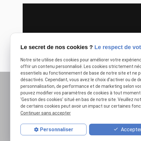
Le secret de nos cookies ?
Le respect de vot
Notre site utilise des cookies pour améliorer votre expérien
offrir un contenu personnalisé. Les cookies strictement né
essentiels au fonctionnement de base de notre site et ne 
désactivés. Cependant, vous avez le choix d'activer ou de d
personnalisation, de performance et de marketing selon vo
pouvez modifier vos paramètres de cookies à tout moment en
'Gestion des cookies' situé en bas de notre site. Veuillez no
de certains cookies peut avoir un impact sur certaines fonct
Continuer sans accepter
PLAINE-MADELAINE
Accepter
Personnaliser
Avocate au Barreau de
COUTANCES AVRA