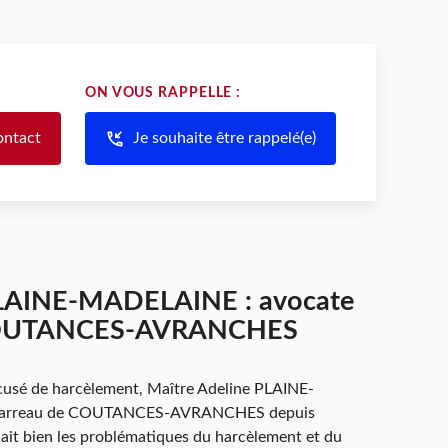
ON VOUS RAPPELLE :
phone_callback
ontact
Je souhaite être rappelé(e)
PLAINE-MADELAINE : avocate
 COUTANCES-AVRANCHES
cusé de harcèlement, Maître Adeline PLAINE-
 Barreau de COUTANCES-AVRANCHES depuis
nait bien les problématiques du harcèlement et du