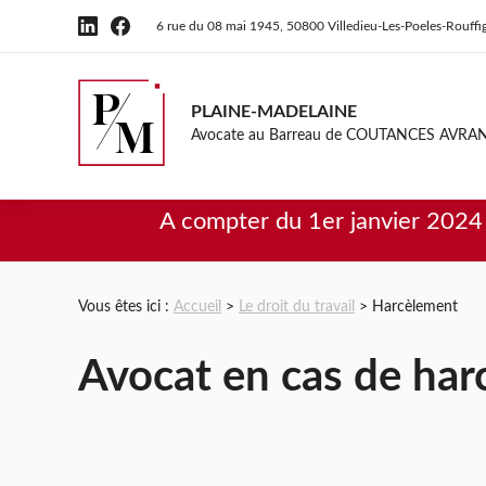
Panneau de gestion des cookies
6 rue du 08 mai 1945
50800 Villedieu-Les-Poeles-Rouffi
PLAINE-MADELAINE
Avocate au Barreau de
COUTANCES AVRA
A compter du 1er janvier 2024 
Vous êtes ici :
Accueil
>
Le droit du travail
> Harcèlement
Avocat en cas de harc