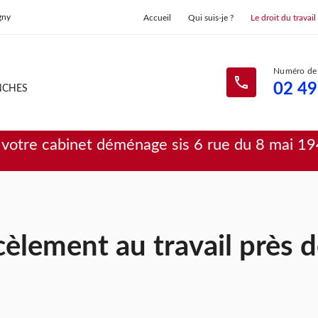
gny
Accueil
Qui suis-je ?
Le droit du travail
phone
02 49
NCHES
votre cabinet déménage sis 6 rue du 8 mai 19
èlement au travail près d