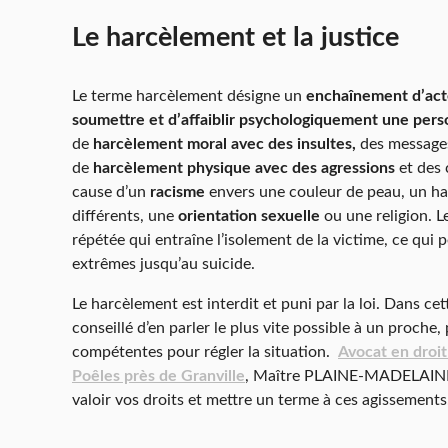
Le harcèlement et la justice
Le terme harcèlement désigne un
enchaînement d’acte
soumettre et d’affaiblir psychologiquement une per
de
harcèlement moral avec des insultes,
des messages
de
harcèlement physique avec des agressions
et des 
cause d’un
racisme
envers une couleur de peau, un han
différents, une
orientation sexuelle
ou une religion. L
répétée qui entraîne l’isolement de la victime, ce qui 
extrêmes jusqu’au suicide.
Le harcèlement est interdit et puni par la loi. Dans cet
conseillé d’en parler le plus vite possible à un proche,
compétentes pour régler la situation.
Avocat en droit 
Poêles près de Granville
, Maître PLAINE-MADELAINE e
valoir vos droits et mettre un terme à ces agissements