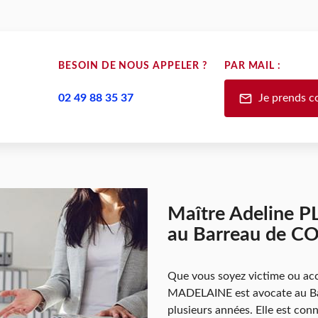
BESOIN DE NOUS APPELER ?
PAR MAIL :
mail
02 49 88 35 37
Je prends c
Maître Adeline 
au Barreau de
Que vous soyez victime ou ac
MADELAINE est avocate au
plusieurs années. Elle est con