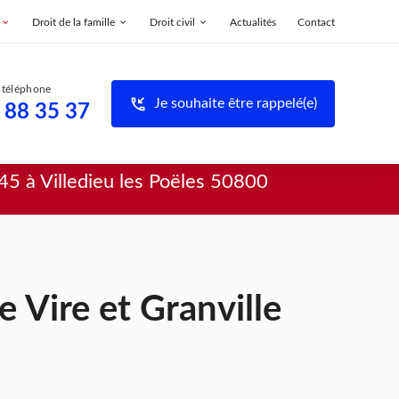
Droit de la famille
Droit civil
Actualités
Contact
phone_callback
Je souhaite être rappelé(e)
 88 35 37
45 à Villedieu les Poëles 50800
e Vire et Granville