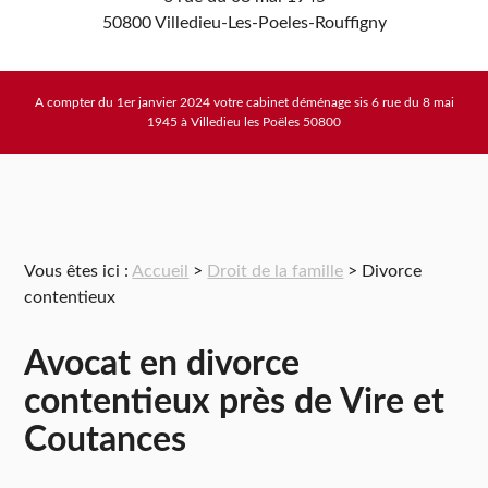
50800 Villedieu-Les-Poeles-Rouffigny
A compter du 1er janvier 2024 votre cabinet déménage sis 6 rue du 8 mai
1945 à Villedieu les Poëles 50800
Vous êtes ici :
Accueil
>
Droit de la famille
> Divorce
contentieux
Avocat en divorce
contentieux près de Vire et
Coutances