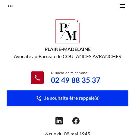
Panneau de gestion des cookies
more_horiz
menu
PLAINE-MADELAINE
Avocate au Barreau de
COUTANCES AVRANCHES
phone
02 49 88 35 37
phone_callback
Je souhaite être rappelé(e)
6 rue du 08 mai 1945