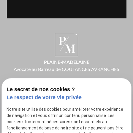
PLAINE-MADELAINE
Avocate au Barreau de
COUTANCES AVRANCHES
Le secret de nos cookies ?
Le respect de votre vie privée
Notre site utilise des cookies pour améliorer votre expérience
6 rue du 08 mai 1945
place
de navigation et vous offrir un contenu personnalisé. Les
50800
VILLEDIEU-LES-POELES-ROUFFIGNY
cookies strictement nécessaires sont essentiels au
fonctionnement de base de notre site et ne peuvent pas être