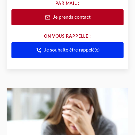
PAR MAIL :
mail
Je prends contact
ON VOUS RAPPELLE :
phone_callback
Je souhaite être rappelé(e)